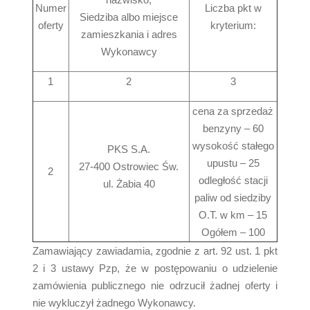
Numer
Liczba pkt w
Siedziba albo miejsce
oferty
kryterium:
zamieszkania i adres
Wykonawcy
1
2
3
cena za sprzedaż
benzyny – 60
wysokość stałego
PKS S.A.
upustu – 25
27-400 Ostrowiec Św.
2
odległość stacji
ul. Żabia 40
paliw od siedziby
O.T. w km – 15
Ogółem – 100
Zamawiający zawiadamia, zgodnie z art. 92 ust. 1 pkt
2 i 3 ustawy Pzp, że w postępowaniu o udzielenie
zamówienia publicznego nie odrzucił żadnej oferty i
nie wykluczył żadnego Wykonawcy.