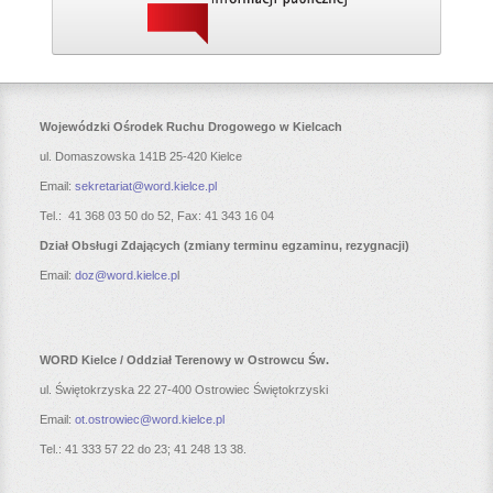
Wojewódzki Ośrodek Ruchu
Drogowego w Kielcach
ul. Domaszowska 141B 25-420 Kielce
Email:
sekretariat@word.kielce.pl
Tel.: 41 368 03 50 do 52,
Fax: 41 343 16 04
Dział Obsługi Zdających (zmiany terminu egzaminu, rezygnacji)
Email:
doz@word.kielce.p
l
WORD Kielce / Oddział Terenowy w Ostrowcu Św.
ul. Świętokrzyska 22 27-400 Ostrowiec Świętokrzyski
Email:
ot.ostrowiec@word.kielce.pl
Tel.: 41 333 57 22 do 23; 41 248 13 38.