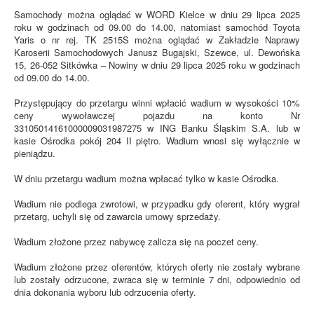
Samochody można oglądać w WORD Kielce w dniu 29 lipca 2025
roku w godzinach od 09.00 do 14.00, natomiast samochód Toyota
Yaris o nr rej. TK 2515S można oglądać w Zakładzie Naprawy
Karoserii Samochodowych Janusz Bugajski, Szewce, ul. Dewońska
15, 26-052 Sitkówka – Nowiny w dniu 29 lipca 2025 roku w godzinach
od 09.00 do 14.00.
Przystępujący do przetargu winni wpłacić wadium w wysokości 10%
ceny wywoławczej pojazdu na konto Nr
33105014161000009031987275 w ING Banku Śląskim S.A. lub w
kasie Ośrodka pokój 204 II piętro. Wadium wnosi się wyłącznie w
pieniądzu.
W dniu przetargu wadium można wpłacać tylko w kasie Ośrodka.
Wadium nie podlega zwrotowi, w przypadku gdy oferent, który wygrał
przetarg, uchyli się od zawarcia umowy sprzedaży.
Wadium złożone przez nabywcę zalicza się na poczet ceny.
Wadium złożone przez oferentów, których oferty nie zostały wybrane
lub zostały odrzucone, zwraca się w terminie 7 dni, odpowiednio od
dnia dokonania wyboru lub odrzucenia oferty.