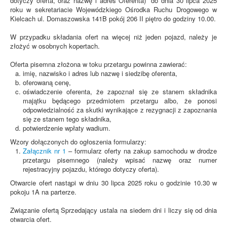
dotyczy oferta, oraz nazwę i adres Oferenta)” do dnia 30 lipca 2025
roku w sekretariacie Wojewódzkiego Ośrodka Ruchu Drogowego w
Kielcach ul. Domaszowska 141B pokój 206 II piętro do godziny 10.00.
W przypadku składania ofert na więcej niż jeden pojazd, należy je
złożyć w osobnych kopertach.
Oferta pisemna złożona w toku przetargu powinna zawierać:
imię, nazwisko i adres lub nazwę i siedzibę oferenta,
oferowaną cenę,
oświadczenie oferenta, że zapoznał się ze stanem składnika
majątku będącego przedmiotem przetargu albo, że ponosi
odpowiedzialność za skutki wynikające z rezygnacji z zapoznania
się ze stanem tego składnika,
potwierdzenie wpłaty wadium.
Wzory dołączonych do ogłoszenia formularzy:
Załącznik nr 1
– formularz oferty na zakup samochodu w drodze
przetargu pisemnego (należy wpisać nazwę oraz numer
rejestracyjny pojazdu, którego dotyczy oferta).
Otwarcie ofert nastąpi w dniu 30 lipca 2025 roku o godzinie 10.30 w
pokoju 1A na parterze.
Związanie ofertą Sprzedający ustala na siedem dni i liczy się od dnia
otwarcia ofert.