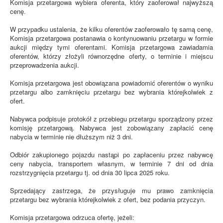
Komisja przetargowa wybiera oferenta, który zaoferował najwyższą
cenę.
W przypadku ustalenia, że kilku oferentów zaoferowało tę samą cenę,
Komisja przetargowa postanawia o kontynuowaniu przetargu w formie
aukcji między tymi oferentami. Komisja przetargowa zawiadamia
oferentów, którzy złożyli równorzędne oferty, o terminie i miejscu
przeprowadzenia aukcji.
Komisja przetargowa jest obowiązana powiadomić oferentów o wyniku
przetargu albo zamknięciu przetargu bez wybrania którejkolwiek z
ofert.
Nabywca podpisuje protokół z przebiegu przetargu sporządzony przez
komisję przetargową. Nabywca jest zobowiązany zapłacić cenę
nabycia w terminie nie dłuższym niż 3 dni.
Odbiór zakupionego pojazdu nastąpi po zapłaceniu przez nabywcę
ceny nabycia, transportem własnym, w terminie 7 dni od dnia
rozstrzygnięcia przetargu tj. od dnia 30 lipca 2025 roku.
Sprzedający zastrzega, że przysługuje mu prawo zamknięcia
przetargu bez wybrania którejkolwiek z ofert, bez podania przyczyn.
Komisja przetargowa odrzuca ofertę, jeżeli: