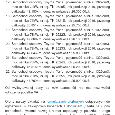
Samochód osobowy Toyota Yaris, pojemność silnika 1329cm3,
moc silnika 73kW, nr rej. TK 2520S, rok produkcji 2016, przebieg
całkowity 43.180km, cena wywoławcza 26.300,00zł.
Samochód osobowy Toyota Yaris, pojemność silnika 1329cm3,
moc silnika 73kW, nr rej. TK 2521S, rok produkcji 2016, przebieg
całkowity 35.851km, cena wywoławcza 25.700,00zł.
Samochód osobowy Toyota Yaris, pojemność silnika 1329cm3,
moc silnika 73kW, nr rej. TK 2522S, rok produkcji 2016, przebieg
całkowity 42.068km, cena wywoławcza 26.100,00zł.
Samochód osobowy Toyota Yaris, pojemność silnika 1329cm3,
moc silnika 73kW, nr rej. TK 2523S, rok produkcji 2016, przebieg
całkowity 47.346km, cena wywoławcza 25.800,00zł.
Samochód osobowy Toyota Yaris, pojemność silnika 1329cm3,
moc silnika 73kW, nr rej. TK 2524S, rok produkcji 2016, przebieg
całkowity 46.316km, cena wywoławcza 26.200,00zł.
Samochód osobowy Toyota Yaris, pojemność silnika 1329cm3,
moc silnika 73kW, nr rej. TK 2525S, rok produkcji 2016, przebieg
całkowity 44.762km, cena wywoławcza 25.900,00zł.
Od wylicytowanej ceny za w/w samochód nie ma możliwości
odliczenia podatku VAT.
Oferty należy składać na
formularzach ofertowych
dołączonych do
ogłoszenia, w zaklejonych kopertach z dopiskiem „Oferta na kupno
samochodu (wpisać nazwę i numer rejestracyjny pojazdu, którego