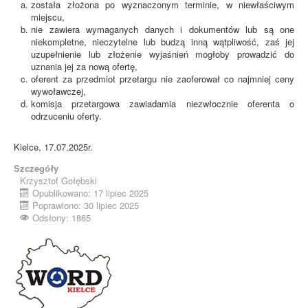
została złożona po wyznaczonym terminie, w niewłaściwym
miejscu,
nie zawiera wymaganych danych i dokumentów lub są one
niekompletne, nieczytelne lub budzą inną wątpliwość, zaś jej
uzupełnienie lub złożenie wyjaśnień mogłoby prowadzić do
uznania jej za nową ofertę,
oferent za przedmiot przetargu nie zaoferował co najmniej ceny
wywoławczej,
komisja przetargowa zawiadamia niezwłocznie oferenta o
odrzuceniu oferty.
Kielce, 17.07.2025r.
Szczegóły
Krzysztof Gołębski
Opublikowano: 17 lipiec 2025
Poprawiono: 30 lipiec 2025
Odsłony: 1865